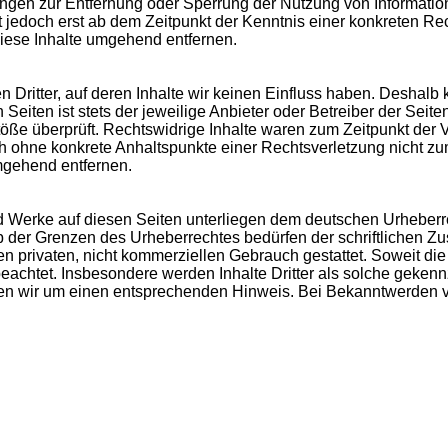
htungen zur Entfernung oder Sperrung der Nutzung von Informat
st jedoch erst ab dem Zeitpunkt der Kenntnis einer konkreten 
iese Inhalte umgehend entfernen.
 Dritter, auf deren Inhalte wir keinen Einfluss haben. Deshalb 
Seiten ist stets der jeweilige Anbieter oder Betreiber der Seit
töße überprüft. Rechtswidrige Inhalte waren zum Zeitpunkt der 
edoch ohne konkrete Anhaltspunkte einer Rechtsverletzung nicht 
mgehend entfernen.
und Werke auf diesen Seiten unterliegen dem deutschen Urheberre
 der Grenzen des Urheberrechtes bedürfen der schriftlichen Zu
 privaten, nicht kommerziellen Gebrauch gestattet. Soweit die 
beachtet. Insbesondere werden Inhalte Dritter als solche gekenn
en wir um einen entsprechenden Hinweis. Bei Bekanntwerden v